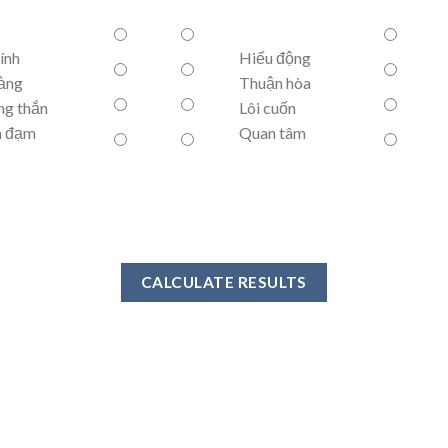
tính
Hiếu động
àng
Thuận hòa
ng thắn
Lôi cuốn
n đạm
Quan tâm
CALCULATE RESULTS