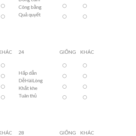
Công bằng
Quả quyết
KHÁC
24
GIỐNG
KHÁC
Hấp dẫn
DễHàiLòng
Khắt khe
Tuân thủ
KHÁC
28
GIỐNG
KHÁC