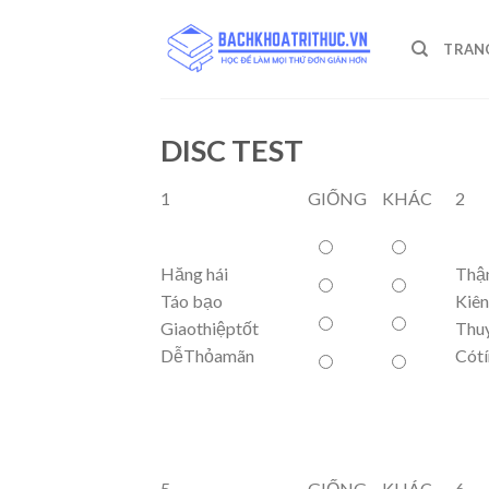
Skip
to
TRAN
content
DISC TEST
1
GIỐNG
KHÁC
2
Hăng hái
Thận
Táo bạo
Kiên
Giaothiệptốt
Thu
DễThỏamãn
Cótí
5
GIỐNG
KHÁC
6