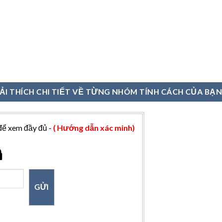
IẢI THÍCH CHI TIẾT VỀ TỪNG NHÓM TÍNH CÁCH CỦA BẠ
để xem đầy đủ -
( Hướng dẫn xác minh)