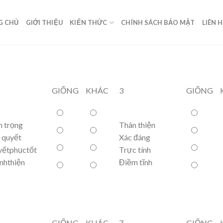
G CHỦ
GIỚI THIỆU
KIẾN THỨC
CHÍNH SÁCH BẢO MẬT
LIÊN 
GIỐNG
KHÁC
3
GIỐNG
 trọng
Thân thiện
 quyết
Xác đáng
yếtphụctốt
Trực tính
nhthiện
Điềm tĩnh
GIỐNG
KHÁC
7
GIỐNG