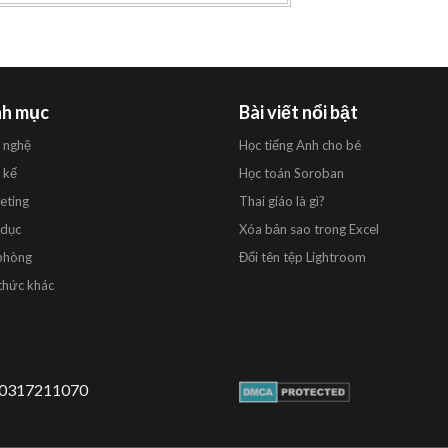
h mục
Bài viết nổi bật
 nghệ
Học tiếng Anh cho bé
 kế
Học toán Soroban
eting
Thai giáo là gì?
 dục
Xóa bản sao trong Excel
phòng
Đổi tên tệp Lightroom
thức khác
 0317211070