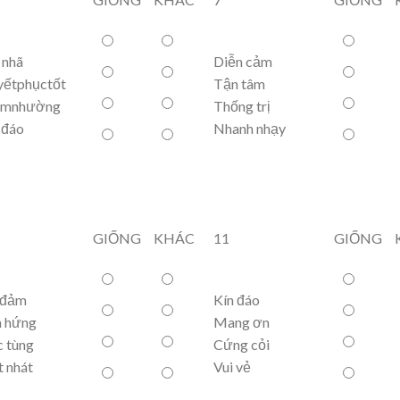
 nhã
Diễn cảm
yếtphụctốt
Tận tâm
êmnhường
Thống trị
 đáo
Nhanh nhạy
GIỐNG
KHÁC
11
GIỐNG
 đảm
Kín đáo
 hứng
Mang ơn
 tùng
Cứng cỏi
 nhát
Vui vẻ