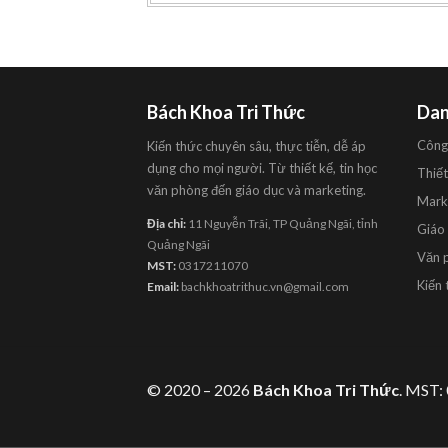
Bách Khoa Tri Thức
Dan
Công
Kiến thức chuyên sâu, thực tiễn, dễ áp
dụng cho mọi người. Từ thiết kế, tin học
Thiết
văn phòng đến giáo dục và marketing.
Mark
Địa chỉ:
11 Nguyễn Trãi, TP Quảng Ngãi, tỉnh
Giáo
Quảng Ngãi
Văn 
MST:
0317211070
Kiến 
Email:
bachkhoatrithuc.vn@gmail.com
© 2020 – 2026
Bách Khoa Tri Thức
. MST: