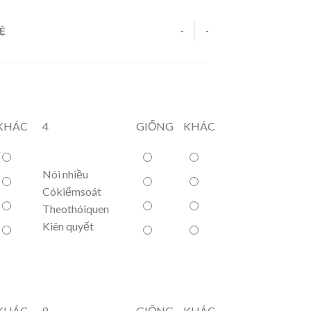
HỆ
-
-
KHÁC
4
GIỐNG
KHÁC
Nói nhiều
Cókiểmsoát
Theothóiquen
Kiên quyết
KHÁC
8
GIỐNG
KHÁC