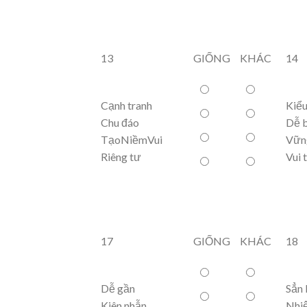
13
GIỐNG
KHÁC
14
Cạnh tranh
Kiểu
Chu đáo
Dễ 
TạoNiềmVui
Vữn
Riêng tư
Vui 
17
GIỐNG
KHÁC
18
Dễ gần
Sẳn 
Kiên nhẫn
Nhiệ