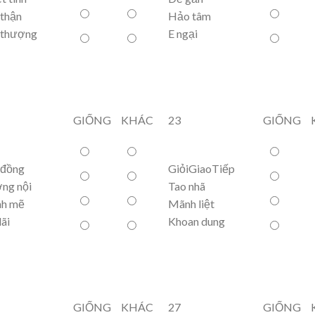
thận
Hảo tâm
 thượng
E ngại
GIỐNG
KHÁC
23
GIỐNG
 đồng
GiỏiGiaoTiếp
ng nội
Tao nhã
h mẽ
Mãnh liệt
ãi
Khoan dung
GIỐNG
KHÁC
27
GIỐNG