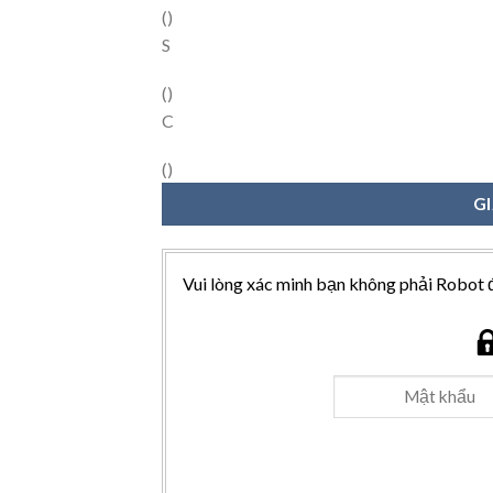
(
)
S
(
)
C
(
)
G
Vui lòng xác minh bạn không phải Robot 