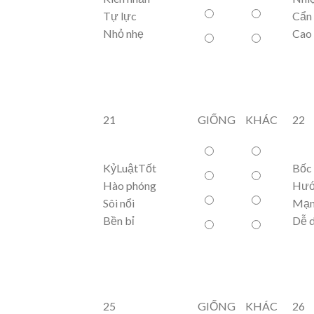
Tự lực
Cẩn 
Nhỏ nhẹ
Cao
21
GIỐNG
KHÁC
22
KỷLuậtTốt
Bốc
Hào phóng
Hướ
Sôi nổi
Mạn
Bền bỉ
Dễ d
25
GIỐNG
KHÁC
26