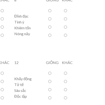
Đĩnh đạc
Tinh ý
Khiêm tốn
Nóng nảy
KHÁC
12
GIỐNG
KHÁC
Khấy động
Tử tế
Sâu sắc
Độc lập