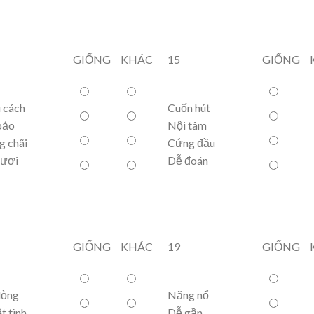
GIỐNG
KHÁC
15
GIỐNG
 cách
Cuốn hút
bảo
Nội tâm
g chãi
Cứng đầu
tươi
Dễ đoán
GIỐNG
KHÁC
19
GIỐNG
lòng
Năng nổ
t tình
Dễ gần