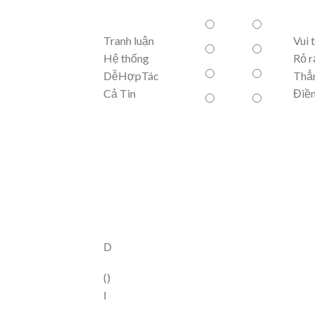
Tranh luận
Vui 
Hệ thống
Rỏ r
DễHợpTác
Thẳ
Cả Tin
Điề
D
(
)
I