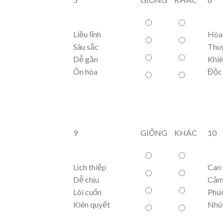
Liều lĩnh
Hòa
Sâu sắc
Thu
Dễ gần
Khi
Ôn hòa
Độc
9
GIỐNG
KHÁC
10
Lịch thiệp
Can
Dễ chịu
Cảm
Lôi cuốn
Phục
Kiên quyết
Nhút