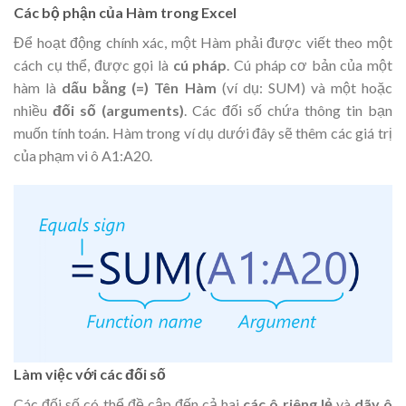
Các bộ phận của Hàm trong Excel
Để hoạt động chính xác, một Hàm phải được viết theo một
cách cụ thể, được gọi là
cú pháp
. Cú pháp cơ bản của một
hàm là
dấu bằng (=)
Tên Hàm
(ví dụ: SUM) và một hoặc
nhiều
đối số (arguments)
. Các đối số chứa thông tin bạn
muốn tính toán. Hàm trong ví dụ dưới đây sẽ thêm các giá trị
của phạm vi ô A1:A20.
Làm việc với các đối số
Các đối số có thể đề cập đến cả hai
các ô riêng lẻ
và
dãy ô