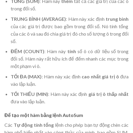
TỔNG (SUM)
: Hàm này
thêm
tất cả các giá trị của các ô
trong đối số
.
TRUNG BÌNH (
AVERAGE)
: Hàm này xác định
trung bình
của các giá trị được bao gồm trong đối số. Nó tính tổng
của các ô và sau đó chia giá trị đó cho số lượng ô trong đối
số
.
ĐẾM (COUNT)
: Hàm này
tính
số ô có dữ liệu số trong
đối số. Hàm này rất hữu ích để đếm nhanh các mục trong
một phạm vi ô
.
TỐI ĐA (MAX)
: Hàm này xác định
cao nhất
giá trị ô
đưa
vào lập luận
.
TỐI THIỂU (MIN)
: Hàm này xác định
giá trị ô thấp nhất
đưa vào lập luận
.
Để tạo một hàm bằng lệnh AutoSum
Các
Tự động tính tổng
lệnh cho phép bạn tự động chèn các
hàm phổ biến nhất vào công thức của mình, bao gồm SUM,