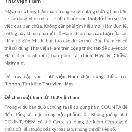
Thư viện Hàm
Mặc dù có hàng trăm hàm trong Excel nhưng những hàm bạn
sẽ sử dụng nhiều nhất sẽ phụ thuộc vào
loại dữ liệu
sổ làm
việc của bạn chứa. Không cần phải tìm hiểu mọi Hàm đơn lẻ,
nhưng hãy khám phá một số Hàm khác nhau
các loại
của các
Hàm sẽ giúp ích khi bạn tạo các dự án mới. Bạn thậm chí có
thể sử dụng
Thư viện Hàm
trên
công thức
tab để duyệt các
Hàm theo danh mục, bao gồm
Tài chính
,
Hợp lý
,
Chữ
và
Ngày giờ
.
Để truy cập vào
Thư viện Hàm
chọn
công thức
trên
Ribbon
. Tìm kiếm
Thư viện Hàm
.
Để chèn một hàm từ Thư viện hàm
Trong ví dụ bên dưới, chúng ta sẽ sử dụng hàm COUNTA để
đếm tổng số mục trong
vật phẩm
cột. Không giống như
COUNT,
ĐẾM
có thể được sử dụng để kiểm đếm các ô
chứa dữ liệu thuộc bất kỳ loại nào, không chỉ dữ liệu số
.