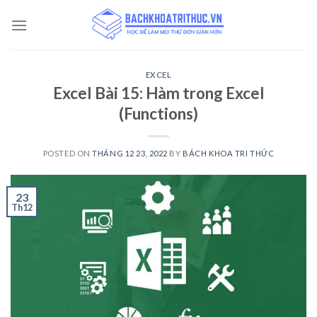
Skip
to
content
EXCEL
Excel Bài 15: Hàm trong Excel
(Functions)
POSTED ON
THÁNG 12 23, 2022
BY
BÁCH KHOA TRI THỨC
23
Th12