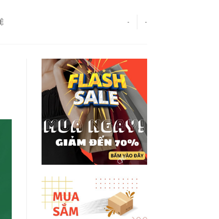
HỆ
-
-