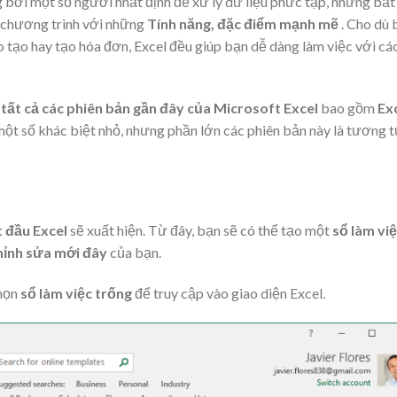
 bởi một số người nhất định để xử lý dữ liệu phức tạp, nhưng bất
a chương trình với những
Tính năng, đặc điểm mạnh mẽ
. Cho dù 
o tạo hay tạo hóa đơn, Excel đều giúp bạn dễ dàng làm việc với cá
o
tất cả các phiên bản gần đây của Microsoft Excel
bao gồm
Ex
 một số khác biệt nhỏ, nhưng phần lớn các phiên bản này là tương 
 đầu Excel
sẽ xuất hiện. Từ đây, bạn sẽ có thể tạo một
sổ làm vi
hỉnh sửa mới đây
của bạn.
họn
sổ làm việc trống
để truy cập vào giao diện Excel.