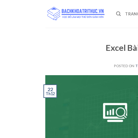
Skip
to
TRAN
content
Excel Bà
POSTED ON
T
22
Th12