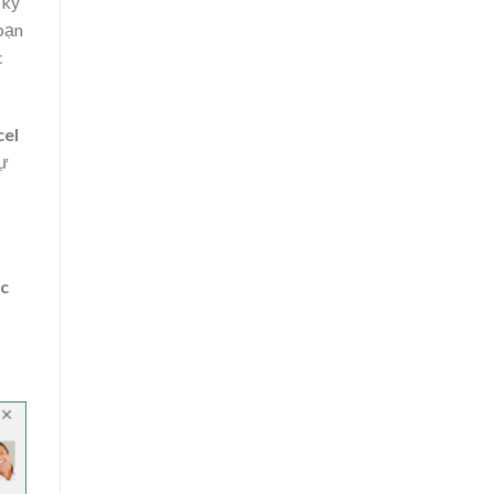
 kỳ
bạn
c
cel
tự
ệc