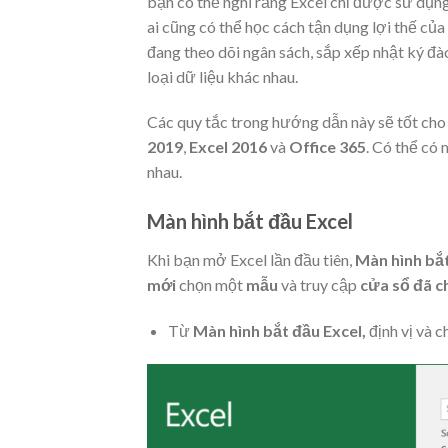
bạn có thể nghĩ rằng Excel chỉ được sử dụng
ai cũng có thể học cách tận dụng lợi thế củ
đang theo dõi ngân sách, sắp xếp nhật ký đà
loại dữ liệu khác nhau.
Các quy tắc trong hướng dẫn này sẽ tốt ch
2019
,
Excel 2016
và
Office 365
. Có thể có
nhau.
Màn hình bắt đầu Excel
Khi bạn mở Excel lần đầu tiên,
Màn hình bắt
mới
chọn một
mẫu
và truy cập
cửa sổ đã c
Từ
Màn hình bắt đầu Excel,
định vị và c