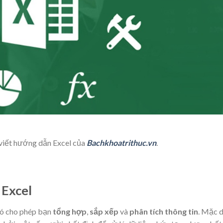
 viết hướng dẫn Excel của
Bachkhoatrithuc.vn
.
 Excel
ó cho phép bạn
tổng hợp
,
sắp xếp
và
phân tích
thông tin
. Mặc 