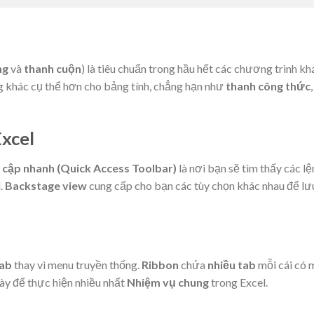
ng
và
thanh cuộn
) là tiêu chuẩn trong hầu hết các chương trình kh
g khác cụ thể hơn cho bảng tính, chẳng hạn như
thanh công thức
,
Excel
 cập nhanh (Quick Access Toolbar)
là nơi bạn sẽ tìm thấy các lệ
l.
Backstage view
cung cấp cho bạn các tùy chọn khác nhau để lư
tab
thay vì menu truyền thống.
Ribbon
chứa
nhiều tab
mỗi cái có 
này để thực hiện nhiều nhất
Nhiệm vụ chung
trong Excel.