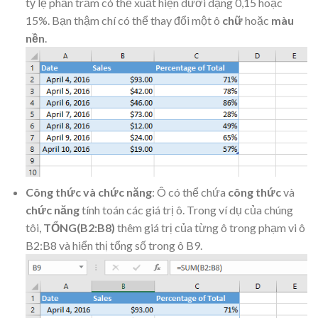
tỷ lệ phần trăm có thể xuất hiện dưới dạng 0,15 hoặc
15%. Bạn thậm chí có thể thay đổi một ô
chữ
hoặc
màu
nền
.
Công thức và chức năng
: Ô có thể chứa
công thức
và
chức năng
tính toán các giá trị ô. Trong ví dụ của chúng
tôi,
TỔNG(B2:B8)
thêm giá trị của từng ô trong phạm vi ô
B2:B8 và hiển thị tổng số trong ô B9.