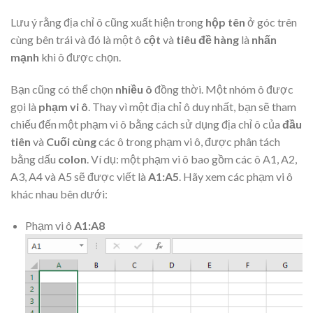
Lưu ý rằng địa chỉ ô cũng xuất hiện trong
hộp tên
ở góc trên
cùng bên trái và đó là một ô
cột
và
tiêu đề hàng
là
nhấn
mạnh
khi ô được chọn.
Bạn cũng có thể chọn
nhiều ô
đồng thời. Một nhóm ô được
gọi là
phạm vi ô
. Thay vì một địa chỉ ô duy nhất, bạn sẽ tham
chiếu đến một phạm vi ô bằng cách sử dụng địa chỉ ô của
đầu
tiên
và
Cuối cùng
các ô trong phạm vi ô, được phân tách
bằng dấu
colon
. Ví dụ: một phạm vi ô bao gồm các ô A1, A2,
A3, A4 và A5 sẽ được viết là
A1:A5
. Hãy xem các phạm vi ô
khác nhau bên dưới:
Phạm vi ô
A1:A8