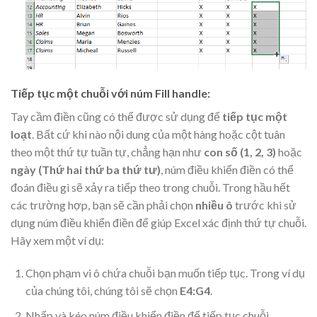
Tiếp tục một chuỗi với núm Fill handle:
Tay cầm điền cũng có thể được sử dụng để
tiếp tục
một
loạt
. Bất cứ khi nào nội dung của một hàng hoặc cột tuân
theo một thứ tự tuần tự, chẳng hạn như
con số
(1, 2, 3)
hoặc
ngày
(Thứ hai thứ ba thứ tư)
, núm điều khiển điền có thể
đoán điều gì sẽ xảy ra tiếp theo trong chuỗi. Trong hầu hết
các trường hợp, bạn sẽ cần phải chọn
nhiều ô
trước khi sử
dụng núm điều khiển điền để giúp Excel xác định thứ tự chuỗi.
Hãy xem một ví dụ:
Chọn phạm vi ô chứa chuỗi bạn muốn tiếp tục. Trong ví dụ
của chúng tôi, chúng tôi sẽ chọn
E4:G4
.
Nhấp và kéo núm điều khiển điền để tiếp tục chuỗi.