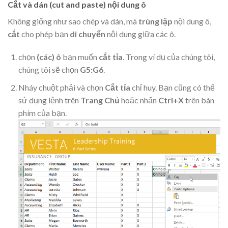
Cắt và dán (cut and paste) nội dung ô
Không giống như sao chép và dán, mà
trùng lặp
nội dung ô,
cắt
cho phép bạn
di chuyển
nội dung giữa các ô.
chọn
(các) ô
bạn muốn
cắt tỉa
. Trong ví dụ của chúng tôi,
chúng tôi sẽ chọn
G5:G6
.
Nháy chuột phải và chọn
Cắt tỉa
chỉ huy. Bạn cũng có thể
sử dụng lệnh trên
Trang Chủ
hoặc nhấn
Ctrl+X
trên bàn
phím của bạn.