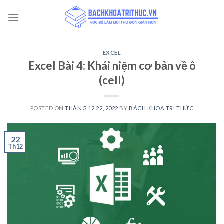
Skip
to
content
EXCEL
Excel Bài 4: Khái niệm cơ bản về ô
(cell)
POSTED ON
THÁNG 12 22, 2022
BY
BÁCH KHOA TRI THỨC
22
Th12