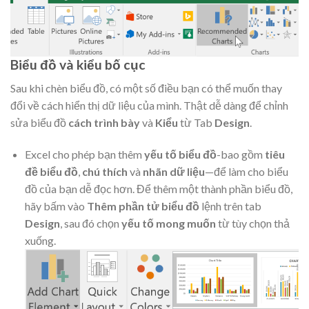
Biểu đồ và kiểu bố cục
Sau khi chèn biểu đồ, có một số điều bạn có thể muốn thay
đổi về cách hiển thị dữ liệu của mình. Thật dễ dàng để chỉnh
sửa biểu đồ
cách trình bày
và
Kiểu
từ Tab
Design
.
Excel cho phép bạn thêm
yếu tố biểu đồ
-bao gồm
tiêu
đề biểu đồ
,
chú thích
và
nhãn dữ liệu
—để làm cho biểu
đồ của bạn dễ đọc hơn. Để thêm một thành phần biểu đồ,
hãy bấm vào
Thêm phần tử biểu đồ
lệnh trên tab
Design
, sau đó chọn
yếu tố mong muốn
từ tùy chọn thả
xuống.