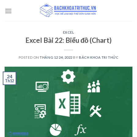
Skip
to
content
EXCEL
Excel Bài 22: Biểu đồ (Chart)
POSTED ON
THÁNG 12 24, 2022
BY
BÁCH KHOA TRI THỨC
24
Th12