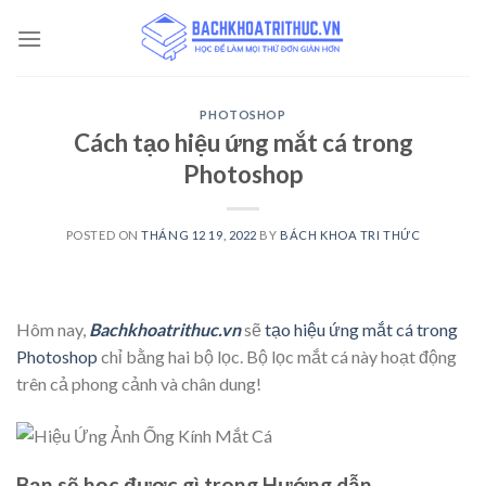
Skip
to
content
PHOTOSHOP
Cách tạo hiệu ứng mắt cá trong
Photoshop
POSTED ON
THÁNG 12 19, 2022
BY
BÁCH KHOA TRI THỨC
Hôm nay,
Bachkhoatrithuc.vn
sẽ
tạo hiệu ứng mắt cá trong
Photoshop
chỉ bằng hai bộ lọc. Bộ lọc mắt cá này hoạt động
trên cả phong cảnh và chân dung!
Bạn sẽ học được gì trong Hướng dẫn