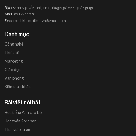
Địa chỉ:
11 Nguyễn Trãi, TP Quảng Ngãi, tỉnh Quảng Ngãi
MST:
0317211070
Email:
bachkhoatrithuc.vn@gmail.com
Danh mục
Công nghệ
Thiết kế
Marketing
Giáo dục
Văn phòng
Kiến thức khác
Bài viết nổi bật
Học tiếng Anh cho bé
Học toán Soroban
Thai giáo là gì?