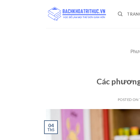
Skip
to
TRAN
content
Phươ
Các phương 
POSTED ON
04
Th5