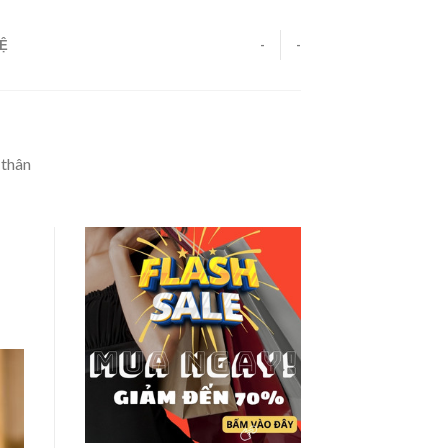
HỆ
-
-
 thân