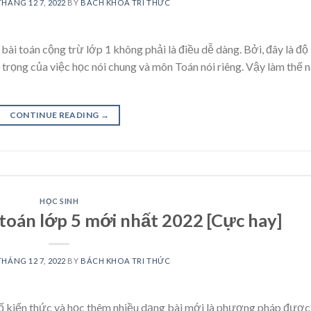
THÁNG 12 7, 2022
BY
BÁCH KHOA TRI THỨC
ài toán cộng trừ lớp 1 không phải là điều dễ dàng. Bởi, đây là độ
trọng của việc học nói chung và môn Toán nói riêng. Vậy làm thế 
CONTINUE READING
→
HỌC SINH
 toán lớp 5 mới nhất 2022 [Cực hay]
THÁNG 12 7, 2022
BY
BÁCH KHOA TRI THỨC
 cố kiến thức và học thêm nhiều dạng bài mới là phương pháp được