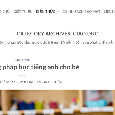
G CHỦ
GIỚI THIỆU
KIẾN THỨC
CHÍNH SÁCH BẢO MẬT
LIÊN 
CATEGORY ARCHIVES:
GIÁO DỤC
ng pháp học tập, giáo dục trẻ em, kỹ năng sống và phát triển bản
HỌC SINH
pháp học tiếng anh cho bé
THÁNG 5 4, 2024
BY
BÁCH KHOA TRI THỨC