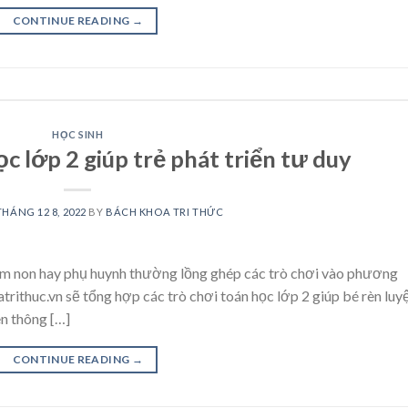
CONTINUE READING
→
HỌC SINH
ọc lớp 2 giúp trẻ phát triển tư duy
THÁNG 12 8, 2022
BY
BÁCH KHOA TRI THỨC
ầm non hay phụ huynh thường lồng ghép các trò chơi vào phương
trithuc.vn sẽ tổng hợp các trò chơi toán học lớp 2 giúp bé rèn luy
n thông […]
CONTINUE READING
→