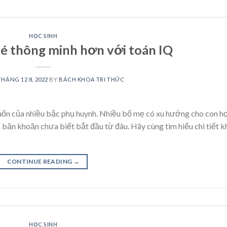
HỌC SINH
bé thông minh hơn với toán IQ
THÁNG 12 8, 2022
BY
BÁCH KHOA TRI THỨC
uốn của nhiều bậc phụ huynh. Nhiều bố mẹ có xu hướng cho con h
 băn khoăn chưa biết bắt đầu từ đâu. Hãy cùng tìm hiểu chi tiết k
CONTINUE READING
→
HỌC SINH