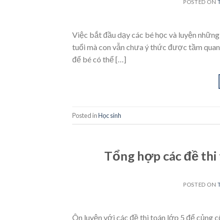
POSTED ON
Việc bắt đầu dạy các bé học và luyện những b
tuổi mà con vẫn chưa ý thức được tầm quan 
để bé có thể […]
Posted in
Học sinh
Tổng hợp các đề thi
POSTED ON
Ôn luyện với các đề thi toán lớp 5 để củng