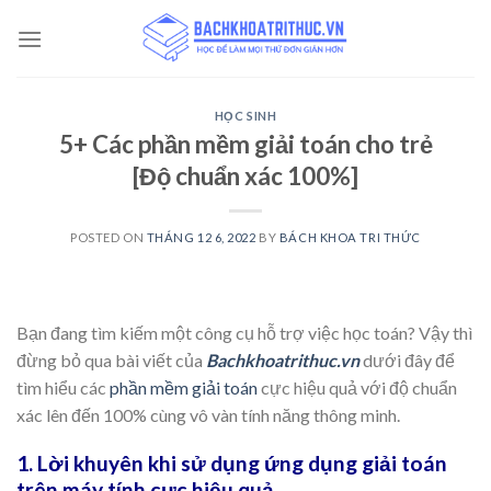
Skip
to
content
HỌC SINH
5+ Các phần mềm giải toán cho trẻ
[Độ chuẩn xác 100%]
POSTED ON
THÁNG 12 6, 2022
BY
BÁCH KHOA TRI THỨC
Bạn đang tìm kiếm một công cụ hỗ trợ việc học toán? Vậy thì
đừng bỏ qua bài viết của
Bachkhoatrithuc.vn
dưới đây để
tìm hiểu các
phần mềm giải toán
cực hiệu quả với độ chuẩn
xác lên đến 100% cùng vô vàn tính năng thông minh.
1. Lời khuyên khi sử dụng ứng dụng giải toán
trên máy tính cực hiệu quả