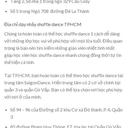
Tầng 2, Số nhà 1 trong ngõ 329 Cầu Giấy
Số 5 trong Ngõ 708 đường Đê La Thành
Địa chỉ dạy nhảy shuffle dance TPHCM
Chúng ta hoàn toàn có thể học shuffle dance 1 cách dễ dàng
với những lớp học vui vẻ phù hợp với mọi lứa tuổi. Điều quan
trọng là bạn nên tìm kiếm những giáo viên nhiệt tình nhất
giúp học viên học shuffle dance nhanh chóng đồng thời tự tin
thể hiện cá tính.
Tại TP.HCM, bạn hoàn toàn có thể theo học shuffle dance tại
trung tâm SaigonDance. Hiện trung tâm có 2 cơ sở chính tại
quận 3 và quận Gò Vấp. Bạn có thể lựa chọn nơi học phù hợp
với nơi ở của mình.
Số 94 – 96 của Đường số 2 khu Cư xá Đô thành, P. 4, Quận
3
85 đường Phạm Huy Thông, F7, tọa lạc tại Quận Gò Vấp