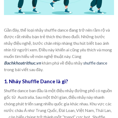
Gần đây, thể loại nhảy shuffle dance đang trở nên rầm rộ và
được rất nhiều bạn trẻ thích thú theo đuổi. Những bước
nhảy điệu nghệ, bước chân nhịp nhàng thu hút biết bao ánh
nhìn từ người xem. Điều này khiến ai cũng yêu thích và mong
muốn tìm hiểu về môn nghệ thuật này. Cùng
Bachkhoatrithuc.vn
khám phá về điệu nhảy
shuffle dance
trong bài viết sau đây.
1. Nhảy Shuffle Dance là gì?
Shuffle dance ban đầu là một điệu nhảy đường phố có nguồn
gốc từ Australia. Sau một thời gian, điệu nhảy này nhanh
chóng phát triển sang nhiều quốc gia khác nhau. Khu vực các
nước châu Á như Trung Quốc, Đài Loan, Việt Nam, Thái Lan,
… còn biến chúng trở thành một “trend” cực hot. Shuffle