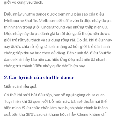
giới vô cùng yêu thích.
Điệu nhảy Shuffle dance được xem như bản sao của điệu
Melbourne Shuffle. Melbourne Shuffle vốn là điệu nhảy được
thịnh hành trong giới Underground vào những thập niên 80.
Điệu nhảy này được đánh giá là sôi động, dễ thuộc nên được
giới trẻ rất yêu thích và sử dụng rộng rãi. Do đó, khi điệu nhảy
này được chia sẻ rộng rãi trên mạng xã hội, giới trẻ đã nhanh
chóng tiếp thu và học theo dễ dàng. Bên cạnh đó, điệu Shuffle
dance khi nhảy tạo nên các hiệu ứng đẹp mắt nên đã nhanh
chóng trở thành “điệu nhảy quốc dân” hiện nay.
2. Các lợi ích của shuffle dance
Giảm cân hiệu quả
Có thể khi mới bắt đầu tập, bạn sẽ ngại ngùng chưa quen.
Tuy nhiên khi đã quen với bộ môn này, bạn sẽ thoải mái thể
hiện mình. Điều chắc chắn làm bạn hạnh phúc chính là thành
quả bạn thu được sau vài tháng học nhảy. Chúng không chỉ