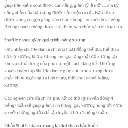
giúp bạn kiểm soát được cân nặng, giảm tỷ lệ mỡ ,… mà kỹ
năng nhảy của bạn cũng được cải thiện rõ rệt. Bạn sẽ có
được vòng eo gọn gàng, săn chắc không còn mỡ thừa. Vòng
3 cũng nhanh chóng được cải thiện, săn chắc và tròn trịa hơn.
Shuffle dance giảm quá trình loãng xương
Học nhảy shuffle dance chính là hoạt động thể dục thể thao
hỗ trợ xương khớp. Chúng làm gia tăng mật độ xương tại
khu vực thắt lưng của phụ nữ một cách đáng kể. Thường
xuyên luyện tập Shuffle dance giúp cấu trúc xương được
chắc khỏe, ngăn ngừa tình trạng thiếu hụt canxi, loãng
xương.
Các nghiên cứu đã chỉ ra, phụ nữ có thời gian vận động 4
tiếng/ tuần sẽ giúp giảm tình trạng gãy xương hông tới 41%
so với những người chỉ tập luyện ít hơn 1 tiếng/ tuần.
Nhảy Shuffle dance mang lại đôi chân chắc khỏe