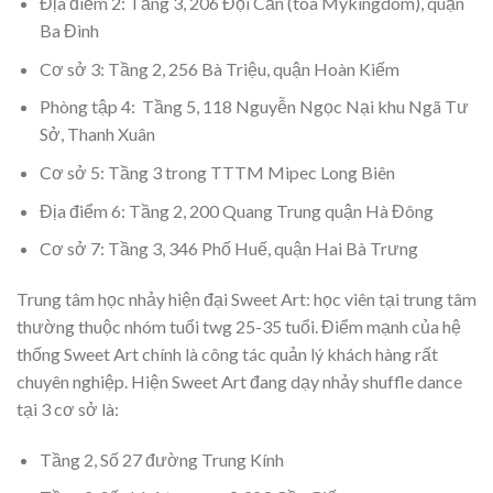
Địa điểm 2: Tầng 3, 206 Đội Cấn (tòa Mykingdom), quận
Ba Đình
Cơ sở 3: Tầng 2, 256 Bà Triệu, quận Hoàn Kiếm
Phòng tập 4: Tầng 5, 118 Nguyễn Ngọc Nại khu Ngã Tư
Sở, Thanh Xuân
Cơ sở 5: Tầng 3 trong TTTM Mipec Long Biên
Địa điểm 6: Tầng 2, 200 Quang Trung quận Hà Đông
Cơ sở 7: Tầng 3, 346 Phố Huế, quận Hai Bà Trưng
Trung tâm học nhảy hiện đại Sweet Art: học viên tại trung tâm
thường thuộc nhóm tuổi twg 25-35 tuổi. Điểm mạnh của hệ
thống Sweet Art chính là công tác quản lý khách hàng rất
chuyên nghiệp. Hiện Sweet Art đang dạy nhảy shuffle dance
tại 3 cơ sở là:
Tầng 2, Số 27 đường Trung Kính