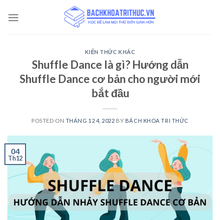
Skip
to
content
KIẾN THỨC KHÁC
Shuffle Dance là gì? Hướng dẫn
Shuffle Dance cơ bản cho người mới
bắt đầu
POSTED ON
THÁNG 12 4, 2022
BY
BÁCH KHOA TRI THỨC
04
Th12