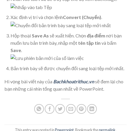
Xác định vị trí và chọn lệnh
Convert (Chuyển)
.
Hộp thoại
Save As
sẽ xuất hiện. Chọn
địa điểm
nơi bạn
muốn lưu bản trình bày, nhập một
tên tập tin
và bấm
Save
.
Bản trình bày sẽ được chuyển đổi sang loại tệp mới nhất.
Hi vọng bài viết này của
Bachkhoatrithuc.vn
sẽ đem lại cho
bạn những cái nhìn tổng quan nhất về PowerPoint.
This entry was posted in
Powerpoint
. Bookmark the
permalink
.