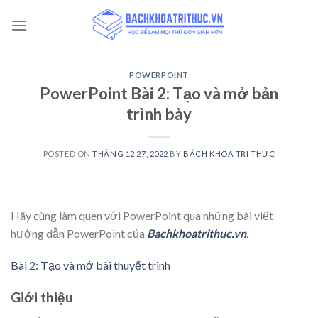
Skip
to
content
POWERPOINT
PowerPoint Bài 2: Tạo và mở bản
trình bày
POSTED ON
THÁNG 12 27, 2022
BY
BÁCH KHOA TRI THỨC
Hãy cùng làm quen với PowerPoint qua những bài viết
hướng dẫn PowerPoint của
Bachkhoatrithuc.vn
.
Bài 2: Tạo và mở bài thuyết trình
Giới thiệu