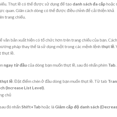
chiếu. Thụt lề có thể được sử dụng để tạo
danh sách đa cấp
hoặc 
ực quan. Giãn cách dòng có thể được điều chỉnh để cải thiện khả
n trang chiếu.
ể văn bản xuất hiện có tổ chức hơn trên trang chiếu của bạn. Các
hương pháp thay thế là sử dụng một trong các mệnh lệnh
thụt lề
.
t
thụt lề.
èn
ngay từ đầu
của dòng bạn muốn thụt lề, sau đó nhấn phím
Tab
.
thụt lề
: Đặt điểm chèn ở đầu dòng bạn muốn thụt lề. Từ tab
Tran
h (Increase List Level)
.
 sau đó nhấn
Shift
+Tab
hoặc là
Giảm cấp độ danh sách (Decrea