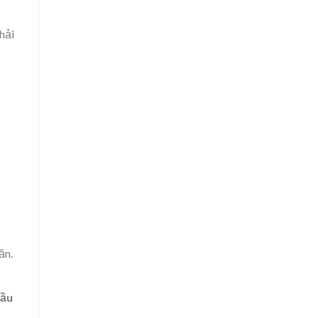
hải
ăn.
đầu