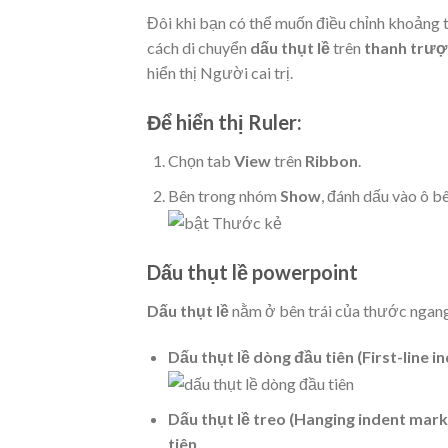
Đôi khi bạn có thể muốn điều chỉnh khoảng t
cách di chuyển
dấu thụt lề
trên
thanh trượt
hiển thị Người cai trị.
Để hiển thị
R
uler
:
Chọn tab
View
trên
Ribbon
.
Bên trong nhóm
Show
, đánh dấu vào ô b
Dấu thụt lề powerpoint
Dấu thụt lề
nằm ở bên trái của thước ngang 
Dấu thụt lề dòng đầu tiên (First-line 
Dấu thụt lề treo (Hanging indent mark
tiên
.