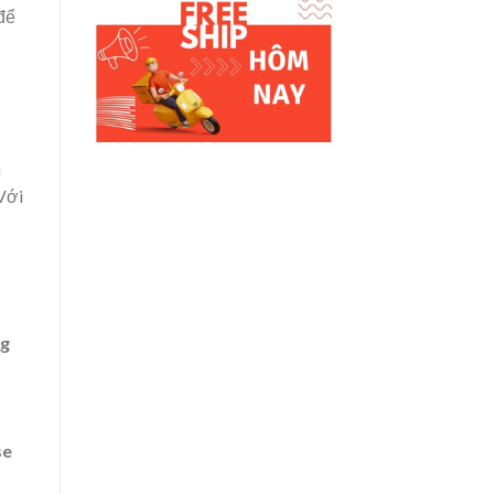
để
h
 Với
g
se