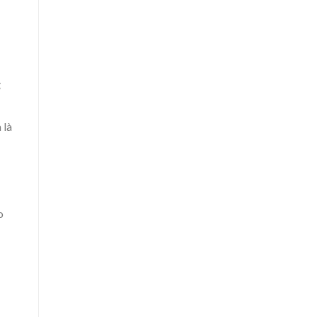
g
 là
o