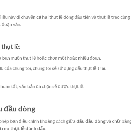
Điều này di chuyển
cả hai
thụt lề dòng đầu tiên và thụt lề treo cùng
t đoạn văn.
thụt lề:
 bạn muốn thụt lề hoặc chọn một hoặc nhiều đoạn.
ụ của chúng tôi, chúng tôi sẽ sử dụng dấu thụt lề
trái
.
 hoàn tất, văn bản đã chọn sẽ được thụt lề.
u đầu dòng
 phép bạn điều chỉnh khoảng cách giữa
dấu đầu dòng
và
chữ
bằn
treo thụt lề đánh dấu
.