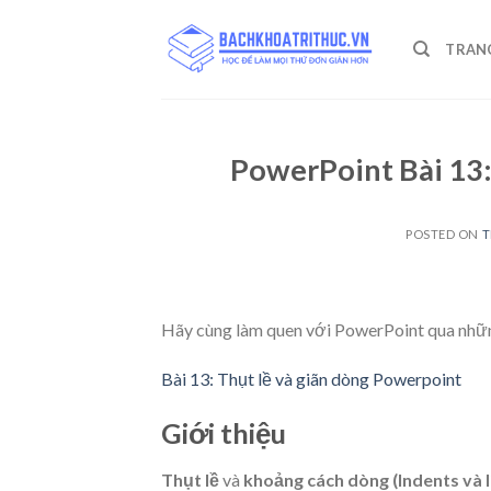
Skip
to
TRAN
content
PowerPoint Bài 13:
POSTED ON
T
Hãy cùng làm quen với PowerPoint qua nhữ
Bài 13: Thụt lề và giãn dòng Powerpoint
Giới thiệu
Thụt lề
và
khoảng cách dòng (Indents và l