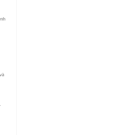
ệnh
và
.