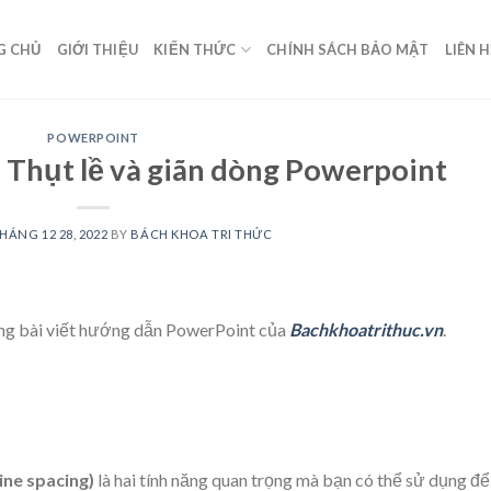
G CHỦ
GIỚI THIỆU
KIẾN THỨC
CHÍNH SÁCH BẢO MẬT
LIÊN 
POWERPOINT
 Thụt lề và giãn dòng Powerpoint
HÁNG 12 28, 2022
BY
BÁCH KHOA TRI THỨC
ng bài viết hướng dẫn PowerPoint của
Bachkhoatrithuc.vn
.
ine spacing)
là hai tính năng quan trọng mà bạn có thể sử dụng để