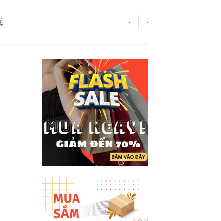
HỆ
-
-