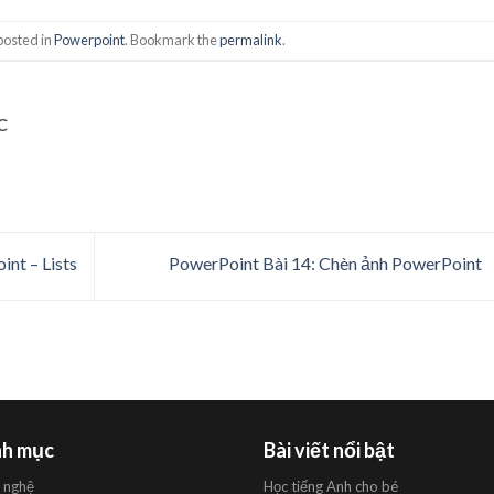
posted in
Powerpoint
. Bookmark the
permalink
.
C
nt – Lists
PowerPoint Bài 14: Chèn ảnh PowerPoint
h mục
Bài viết nổi bật
 nghệ
Học tiếng Anh cho bé