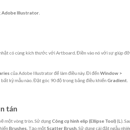
g
Adobe Illustrator
.
 nhật có cùng kích thước với Artboard. Điền vào nó với sự giúp đỡ
aries
của Adobe Illustrator để làm điều này. Đi đến
Window >
n bất kỳ mẫu nào. Đặt góc 90 độ trong bảng điều khiển
Gradient
.
n tán
 vẽ một vòng tròn. Sử dụng
Công cụ hình elip (Ellipse Tool)
(
L
). Sa
khiển
Brushes
. Tạo một
Scatter Brush
. Sử dụng cài đặt ngẫu nhiê