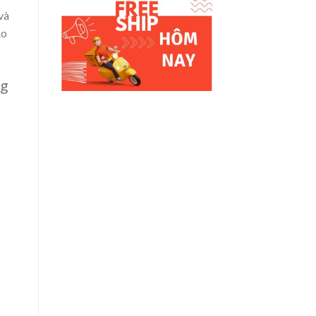
và
ạo
ng