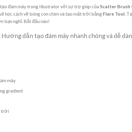
 tạo đám mây trong Illustrator với sự trợ giúp của
Scatter Brush
a sẽ học cách vẽ bóng con chim và tạo mặt trời bằng
Flare Tool
. T
n bạn nghĩ. Bắt đầu nào!
ng Hướng dẫn tạo đám mây nhanh chóng và dễ dà
 đám mây
ng gradient
 trời