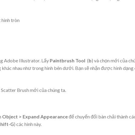
ng Adobe Illustrator. Lấy
Paintbrush Tool
(
b
) và chọn mới của ch
g khác nhau như trong hình bên dưới. Bạn sẽ nhận được hình dạng
n
Object > Expand Appearance
để chuyển đổi bàn chải thành cá
hift-G
) các hình này.