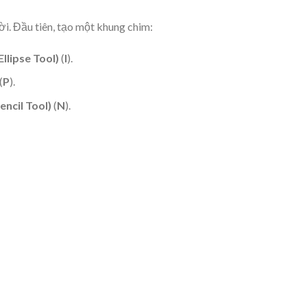
ử dụng
Width Tool
(
Shift-W
) lần nữa.