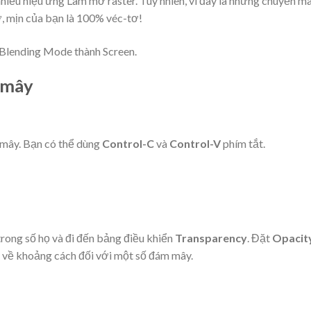
ều hiệu ứng Làm mờ raster. Tuy nhiên, vì đây là những chuyển m
ờ, mịn của bạn là 100% véc-tơ!
 mây
 mây. Bạn có thể dùng
Control-C
và
Control-V
phím tắt.
rong số họ và đi đến
bảng điều khiển
Transparency
. Đặt
Opacit
g về khoảng cách đối với một số đám mây.