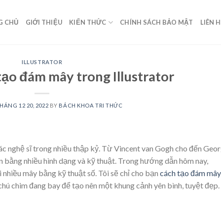
G CHỦ
GIỚI THIỆU
KIẾN THỨC
CHÍNH SÁCH BẢO MẬT
LIÊN 
ILLUSTRATOR
tạo đám mây trong Illustrator
HÁNG 12 20, 2022
BY
BÁCH KHOA TRI THỨC
c nghệ sĩ trong nhiều thập kỷ. Từ Vincent van Gogh cho đến Geor
n bằng nhiều hình dạng và kỹ thuật. Trong hướng dẫn hôm nay,
i nhiều mây bằng kỹ thuật số. Tôi sẽ chỉ cho bạn
cách tạo đám mây
chú chim đang bay để tạo nên một khung cảnh yên bình, tuyệt đẹp.