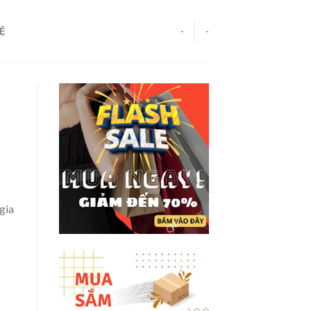
HỆ
-
-
gia