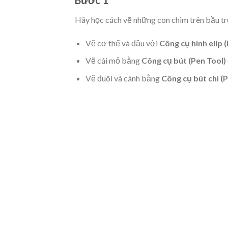
Bước 3
Sau đó, thêm một số độ dày gần đầu cánh. S