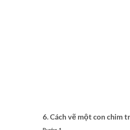
6.
Cách vẽ một con chim tr
Bước 1
Hãy học cách vẽ những con chim trên bầu trờ
Vẽ cơ thể và đầu với
Công cụ hình elip (
Vẽ cái mỏ bằng
Công cụ bút (Pen Tool)
Vẽ đuôi và cánh bằng
Công cụ bút chì (P
Bước 2
Lấy
Width Tool
(
Shift-W
) và thêm một số 
độ dày.