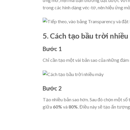
ứng mờ, mịn mà bạn thường đạt được với nhi
trong các hình dạng véc-tơ, nên hiệu ứng m
5.
Cách tạo bầu trời nhiều
Bước 1
Chỉ cần tạo một vài bản sao của những đám
Bước 2
Tạo nhiều bản sao hơn. Sau đó chọn một số t
giữa
60%
và
80%
. Điều này sẽ tạo ấn tượn