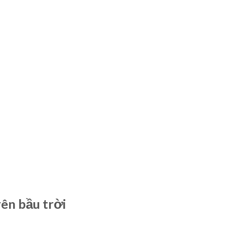
ên bầu trời
i. Đầu tiên, tạo một khung chim:
Ellipse Tool)
(
l
).
(
P
).
encil Tool)
(
N
).
độ dày cho cánh trái. Kéo đường dẫn đến giữa, và
Width Tool
sẽ t