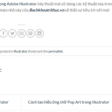
ong Adobe Illustrator
, hãy thoải mái sử dụng các kỹ thuật này tro
g mẹo nhỏ này của
Bachkhoatrithuc.vn
sẽ thật sự hữu ích với mọi
 posted in
Illustrator
. Bookmark the
permalink
.
C
rator
Cách tạo hiệu ứng chữ Pop Art trong Illustrator