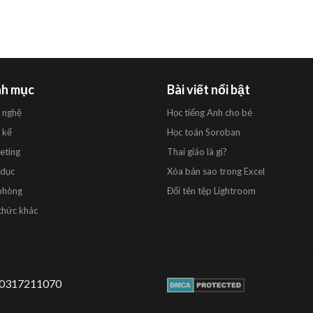
h mục
Bài viết nổi bật
 nghệ
Học tiếng Anh cho bé
 kế
Học toán Soroban
eting
Thai giáo là gì?
 dục
Xóa bản sao trong Excel
phòng
Đổi tên tệp Lightroom
thức khác
 0317211070