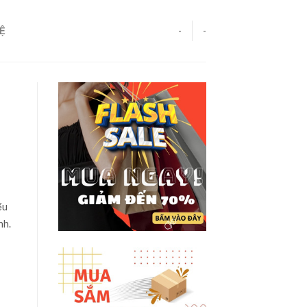
HỆ
-
-
ểu
nh.