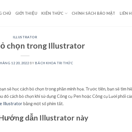
G CHỦ
GIỚI THIỆU
KIẾN THỨC
CHÍNH SÁCH BẢO MẬT
LIÊN 
ILLUSTRATOR
ỏ chọn trong Illustrator
HÁNG 12 20, 2022
BY
BÁCH KHOA TRI THỨC
 bạn sẽ học cách bỏ chọn trong phần minh họa. Trước tiên, bạn sẽ tìm hi
sau đó cách bỏ chọn khi sử dụng Công cụ Pen hoặc Công cụ Lưới phối cả
 Illustrator
bằng một số phím tắt.
Hướng dẫn Illustrator này