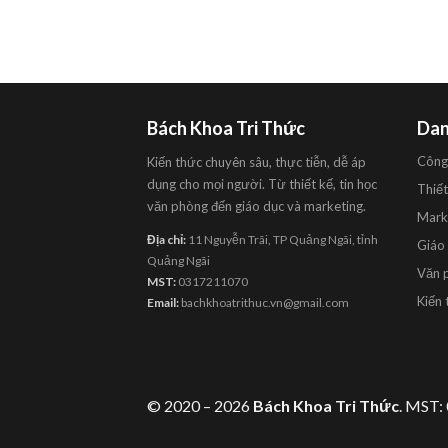
Bách Khoa Tri Thức
Dan
Công
Kiến thức chuyên sâu, thực tiễn, dễ áp
dụng cho mọi người. Từ thiết kế, tin học
Thiết
văn phòng đến giáo dục và marketing.
Mark
Địa chỉ:
11 Nguyễn Trãi, TP Quảng Ngãi, tỉnh
Giáo
Quảng Ngãi
Văn 
MST:
0317211070
Kiến 
Email:
bachkhoatrithuc.vn@gmail.com
© 2020 – 2026
Bách Khoa Tri Thức
. MST: