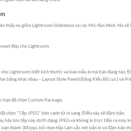
om
ìm thấy nó giữa Lightroom Slideshow và các Mô-đun Web. Nó sẽ 
 cho Lightroom biết kích thước và loại mẫu in mà bạn đang tạo. Đ
g hai bảng khác nhau – Layout Style Panel (Bảng Kiểu Bố cục) và Pri
ảo bạn đã chọn Custom Package.
 đã chọn “Tệp JPEG” bên cạnh từ In sang. Điều này sẽ đảm bảo
ày, hãy lưu tệp này dưới dạng JPEG và không in trực tiếp ra máy in
a bạn thành 300 ppi, bỏ chọn hộp Làm sắc nét bản in và đảm bảo t