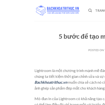
Skip
to
TRAN
content
5 bước để tạo m
POSTED ON
Lightroom là một chương trình mạnh mẽ đáng 
chúng ta tiết kiệm thời gian chỉnh sửa và s
Bachkhoatrithuc.vn
muốn chia sẻ cách nó cũ
ảnh ghép sản phẩm đẹp mắt cho khách hàng
Mô-đun In của Lightroom có ​​khả năng tạo 
có thể làm điều đó chỉ trong một vài bước đ