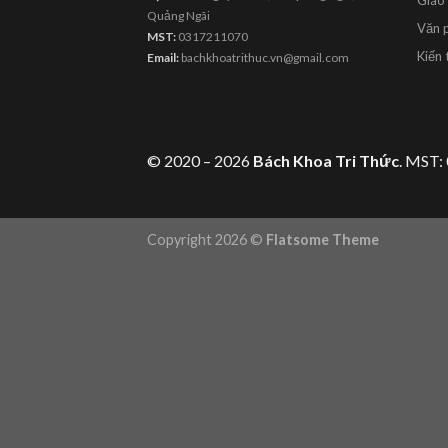
Giáo
Quảng Ngãi
Văn 
MST:
0317211070
Kiến 
Email:
bachkhoatrithuc.vn@gmail.com
© 2020 – 2026
Bách Khoa Tri Thức
. MST:
Copyright 2026 ©
Flatsome Theme