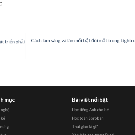
C
Cách làm sáng và làm nổi bật đôi mắt trong Light
t triển phải
h mục
Bài viết nổi bật
 nghệ
Học tiếng Anh cho bé
 kế
Học toán Soroban
eting
Thai giáo là gì?