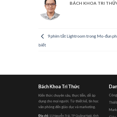
BÁCH KHOA TRI THỨ
9 phím tắt Lightroom trong Mo-đun phá
biết
Bách Khoa Tri Thức
Dan
Công
Kiến thức chuyên sâu, thực tiễn, dễ áp
dụng cho mọi người. Từ thiết kế, tin học
Thiết
văn phòng đến giáo dục và marketing.
Mark
Địa chỉ:
11 Nguyễn Trãi, TP Quảng Ngãi, tỉnh