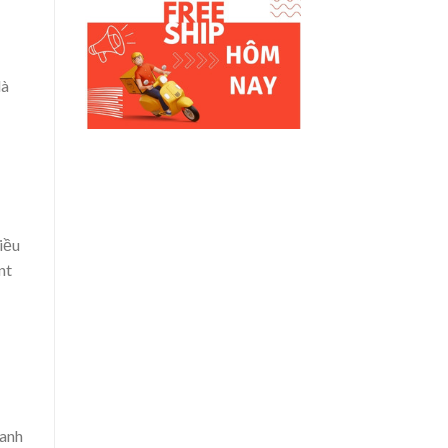
là
iều
nt
hanh