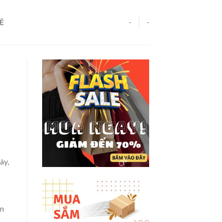
HỆ
-
-
ày,
ạn