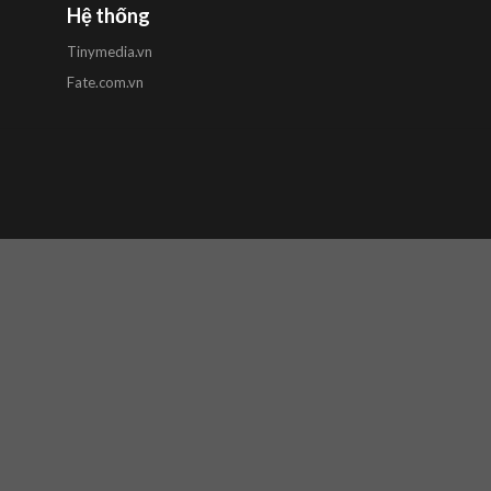
Hệ thống
Tinymedia.vn
Fate.com.vn