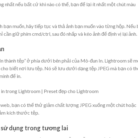
ng nhất nếu bất cứ khi nào có thể, bạn để lại ít nhất một chút màu
ch bạn muốn, hãy tiếp tục và thả ảnh bạn muốn vào từng hộp. Nếu
 cần giữ phím cmd/ctrl, sau đó nhấp và kéo ảnh để định vị lại ảnh.
ạn
“In thành tệp” ở phía dưới bên phải của Mô-đun In. Lightroom sẽ 
 cho biết nơi lưu tệp. Nó sẽ lưu dưới dạng tệp JPEG mà bạn có th
mình để in.
ên web, bạn có thể thử giảm chất lượng JPEG xuống một chút hoặc
ảm kích thước tệp.
 sử dụng trong tương lai