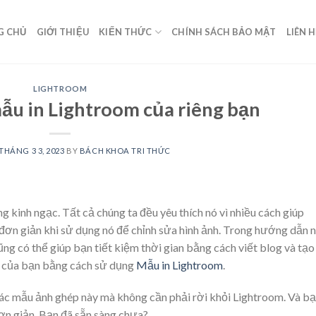
G CHỦ
GIỚI THIỆU
KIẾN THỨC
CHÍNH SÁCH BẢO MẬT
LIÊN 
LIGHTROOM
ẫu in Lightroom của riêng bạn
THÁNG 3 3, 2023
BY
BÁCH KHOA TRI THỨC
kinh ngạc. Tất cả chúng ta đều yêu thích nó vì nhiều cách giúp
ự đơn giản khi sử dụng nó để chỉnh sửa hình ảnh. Trong hướng dẫn n
ng có thể giúp bạn tiết kiệm thời gian bằng cách viết blog và tạo
 của bạn bằng cách sử dụng
Mẫu in Lightroom
.
các mẫu ảnh ghép này mà không cần phải rời khỏi Lightroom. Và b
ơn giản. Bạn đã sẵn sàng chưa?