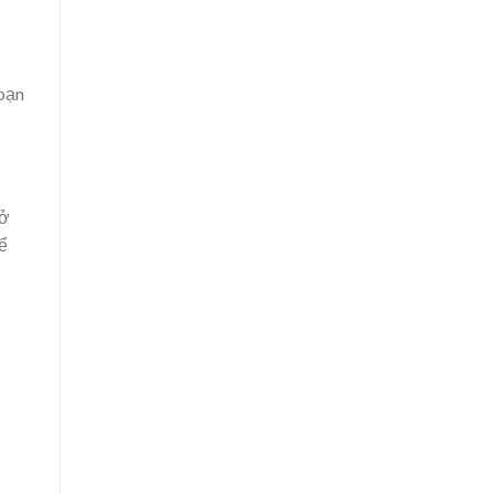
 bạn
mở
ể