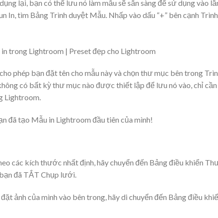
ng lại, bạn có thể lưu nó làm mẫu sẽ sẵn sàng để sử dụng vào lầ
un In, tìm Bảng Trình duyệt Mẫu. Nhấp vào dấu “+” bên cạnh Trình
cho phép bạn đặt tên cho mẫu này và chọn thư mục bên trong Trì
hông có bất kỳ thư mục nào được thiết lập để lưu nó vào, chỉ cần
g Lightroom.
ạn đã tạo Mẫu in Lightroom đầu tiên của mình!
heo các kích thước nhất định, hãy chuyển đến Bảng điều khiển T
bạn đã TẮT Chụp lưới.
n đặt ảnh của mình vào bên trong, hãy di chuyển đến Bảng điều khi