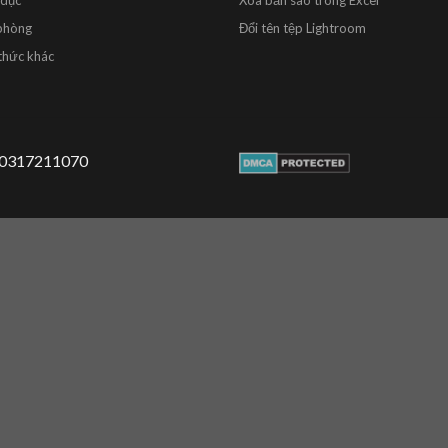
 dục
Xóa bản sao trong Excel
phòng
Đổi tên tệp Lightroom
thức khác
 0317211070