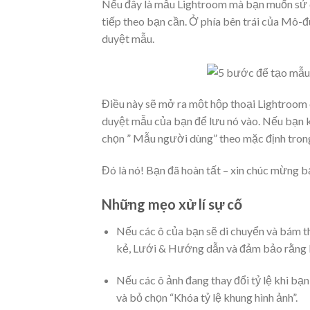
Nếu đây là mẫu Lightroom mà bạn muốn sử dụ
tiếp theo bạn cần. Ở phía bên trái của Mô-đ
duyệt mẫu.
Điều này sẽ mở ra một hộp thoại Lightroom 
duyệt mẫu của bạn để lưu nó vào. Nếu bạn k
chọn ” Mẫu người dùng” theo mặc định tron
Đó là nó! Bạn đã hoàn tất – xin chúc mừng b
Những mẹo xử lí sự cố
Nếu các ô của bạn sẽ di chuyển và bám t
kẻ, Lưới & Hướng dẫn và đảm bảo rằng 
Nếu các ô ảnh đang thay đổi tỷ lệ khi bạ
và bỏ chọn “Khóa tỷ lệ khung hình ảnh”.