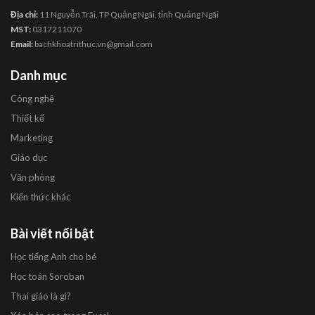
Địa chỉ:
11 Nguyễn Trãi, TP Quảng Ngãi, tỉnh Quảng Ngãi
MST:
0317211070
Email:
bachkhoatrithuc.vn@gmail.com
Danh mục
Công nghệ
Thiết kế
Marketing
Giáo dục
Văn phòng
Kiến thức khác
Bài viết nổi bật
Học tiếng Anh cho bé
Học toán Soroban
Thai giáo là gì?