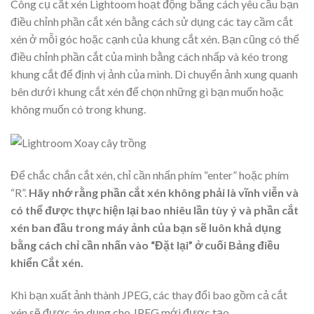
Công cụ cắt xén Lightoom hoạt động bằng cách yêu cầu bạn
điều chỉnh phần cắt xén bằng cách sử dụng các tay cầm cắt
xén ở mỗi góc hoặc cạnh của khung cắt xén. Bạn cũng có thể
điều chỉnh phần cắt của mình bằng cách nhấp và kéo trong
khung cắt để định vị ảnh của mình. Di chuyển ảnh xung quanh
bên dưới khung cắt xén để chọn những gì bạn muốn hoặc
không muốn có trong khung.
Để chắc chắn cắt xén, chỉ cần nhấn phím “enter” hoặc phím
“R”.
Hãy nhớ rằng phần cắt xén không phải là vĩnh viễn và
có thể được thực hiện lại bao nhiêu lần tùy ý và phần cắt
xén ban đầu trong máy ảnh của bạn sẽ luôn khả dụng
bằng cách chỉ cần nhấn vào “Đặt lại” ở cuối Bảng điều
khiển Cắt xén.
Khi bạn xuất ảnh thành JPEG, các thay đổi bao gồm cả cắt
xén sẽ được áp dụng cho JPEG mới được tạo.