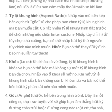
hộp cắt xén (tương tự như cách mà Photoshop thường
làm) nếu đó là điều bạn cảm thấy thoải mái hơn khi làm.
Tỷ lệ khung hình (Aspect Ratio)
: Nhấp vào mũi tên kép
bên cạnh từ “gốc” sẽ cho phép bạn chọn tỷ lệ khung hình
mà bạn muốn cắt. Có rất nhiều tỷ lệ khung hình đặt trước
để chọn nhưng nếu chọn Enter custom (Nhập tùy chỉnh) từ
tùy chọn thả xuống, bạn có thể nhập bất kỳ thứ nguyên
tùy chỉnh nào mình muốn.
Nhớ:
Bạn có thể thay đổi ý định
bao nhiêu lần tùy thích!
Khóa (Lock)
: Khi khóa có vẻ đóng, tỷ lệ khung hình bị
khóa và bạn có thể kéo mà không sợ mất tỷ lệ khung hình
bạn đã chọn. Nhấp vào ổ khóa sẽ mở nó. Khi mở, tỷ lệ
khung hình của bạn không còn bị khóa nữa và bạn có thể
kéo bất kỳ phần cắt xén nào mình muốn.
Góc (Angle)
(thước kẻ bên trong hình tròn): Đây là một
công cụ thực sự tuyệt vời sẽ giúp bạn làm thẳng bất kỳ
đường chân trời hoặc đường cong nào (cột cờ, tòa nhà,