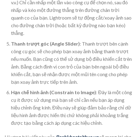
v.v.) Chỉ cần nhấp một lần vào công cụ để chọn nó, sau đó
nhấp và kéo một đường thẳng trên đường chân trời
quanh co của bạn. Lightroom sẽ tự động cắt/xoay ảnh sao
cho đường chân trời (hoặc bất kỳ đường nào bạn kéo)
thẳng.
Thanh trượt góc (Angle Slider)
: Thanh trượt bên cạnh
công cụ góc sẽ cho phép bạn xoay ảnh bằng thanh trượt
nếu muốn. Bạn cũng có thể sử dụng bộ điều khiển cắt trên
ảnh. Bằng cách định vị con trỏ của bạn bên ngoài bộ điều
khiển cắt, bạn sẽ nhận được một mũi tên cong cho phép
bạn xoay ảnh trực tiếp trên ảnh.
Hạn chế hình ảnh (Constrain to Image)
: Đây là một công
cụ ít được sử dụng mà bạn sẽ chỉ cần nếu bạn áp dụng
hiệu chỉnh ống kính. Điều này sẽ giúp đảm bảo rằng chỉ dữ
liệu hình ảnh được hiển thị chứ không phải khoảng trắng
được tạo bằng cách áp dụng các hiệu chỉnh.
Hi vọng bài viết này của
Bachkhoatrithuc.vn
sẽ mang lại cho