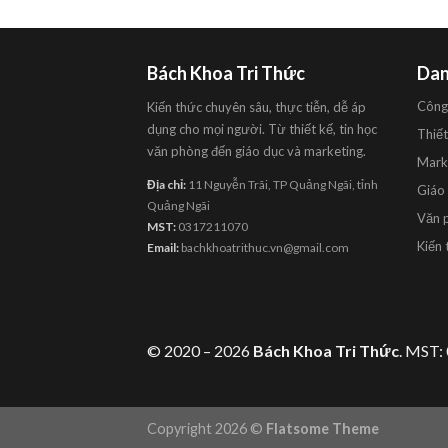
Bách Khoa Tri Thức
Dan
Công
Kiến thức chuyên sâu, thực tiễn, dễ áp
dụng cho mọi người. Từ thiết kế, tin học
Thiết
văn phòng đến giáo dục và marketing.
Mark
Địa chỉ:
11 Nguyễn Trãi, TP Quảng Ngãi, tỉnh
Giáo
Quảng Ngãi
Văn 
MST:
0317211070
Kiến 
Email:
bachkhoatrithuc.vn@gmail.com
© 2020 – 2026
Bách Khoa Tri Thức
. MST:
Copyright 2026 ©
Flatsome Theme