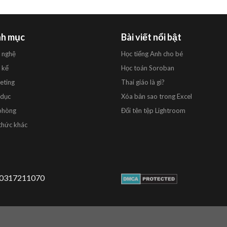
h mục
Bài viết nổi bật
 nghệ
Học tiếng Anh cho bé
 kế
Học toán Soroban
eting
Thai giáo là gì?
 dục
Xóa bản sao trong Excel
phòng
Đổi tên tệp Lightroom
thức khác
 0317211070