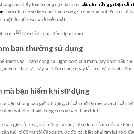
không nhìn thấy thanh công cụ của mình,
tất cả những gì bạn cần
ạn
.
Làm điều đó sẽ làm cho thanh công cụ của bạn bật lên trở lại. 
T’ một lần nữa và nó sẽ biến mất.
oom bạn thường sử dụng
thể thêm vào Thanh công cụ Lightroom của mình, hãy đánh dấu chọ
 xuyên. Thao tác này sẽ thêm chúng ngay lập tức vào thanh công
m mà bạn hiếm khi sử dụng
mà bạn không bao giờ sử dụng, chỉ cần mở lại menu và chỉ cần bỏ
 biến mất khỏi thanh công cụ của bạn. Tạm biệt!
ông bao giờ sử dụng một công cụ nào, tôi sẽ loại bỏ nó để nó không
i cần thứ gì đó mà tôi đã xóa trước đó, tôi biết phải tìm lại nó ở đâ