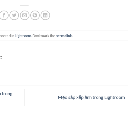
 posted in
Lightroom
. Bookmark the
permalink
.
C
u trong
Mẹo sắp xếp ảnh trong Lightroom