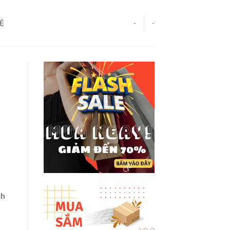
HỆ
-
-
ch