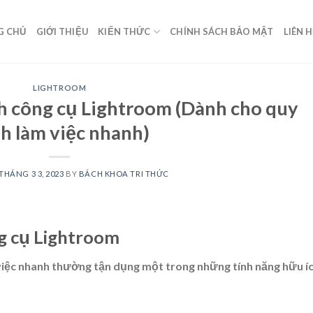
G CHỦ
GIỚI THIỆU
KIẾN THỨC
CHÍNH SÁCH BẢO MẬT
LIÊN 
LIGHTROOM
h công cụ Lightroom (Dành cho quy
nh làm việc nhanh)
THÁNG 3 3, 2023
BY
BÁCH KHOA TRI THỨC
g cụ Lightroom
 việc nhanh thường tận dụng một trong những tính năng hữu í