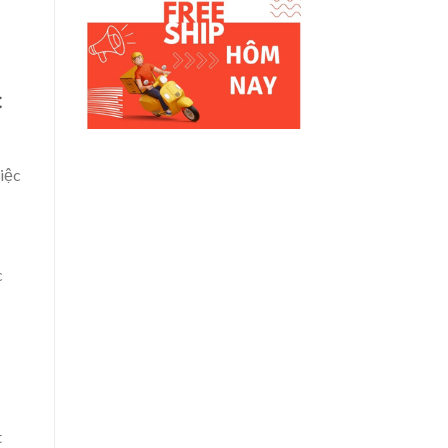
c
việc
c
t