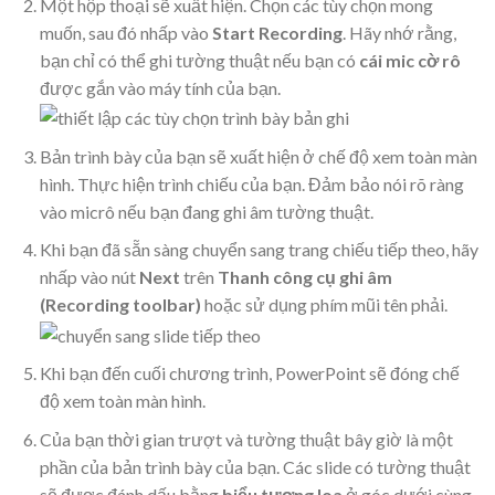
Một hộp thoại sẽ xuất hiện. Chọn các tùy chọn mong
muốn, sau đó nhấp vào
Start Recording
. Hãy nhớ rằng,
bạn chỉ có thể ghi tường thuật nếu bạn có
cái mic cờ rô
được gắn vào máy tính của bạn.
Bản trình bày của bạn sẽ xuất hiện ở chế độ xem toàn màn
hình. Thực hiện trình chiếu của bạn. Đảm bảo nói rõ ràng
vào micrô nếu bạn đang ghi âm tường thuật.
Khi bạn đã sẵn sàng chuyển sang trang chiếu tiếp theo, hãy
nhấp vào nút
Next
trên
Thanh công cụ ghi âm
(Recording toolbar)
hoặc sử dụng phím mũi tên phải.
Khi bạn đến cuối chương trình, PowerPoint sẽ đóng chế
độ xem toàn màn hình.
Của bạn thời gian trượt và tường thuật bây giờ là một
phần của bản trình bày của bạn. Các slide có tường thuật
sẽ được đánh dấu bằng
biểu tượng loa
ở góc dưới cùng