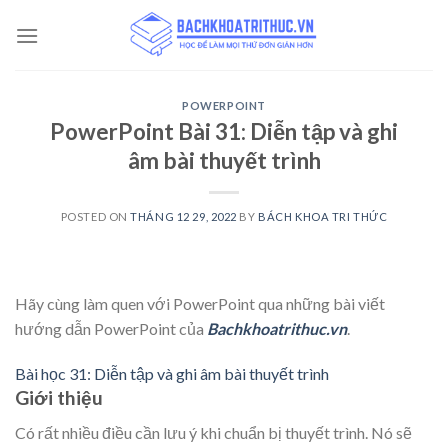
Skip
to
content
POWERPOINT
PowerPoint Bài 31: Diễn tập và ghi
âm bài thuyết trình
POSTED ON
THÁNG 12 29, 2022
BY
BÁCH KHOA TRI THỨC
Hãy cùng làm quen với PowerPoint qua những bài viết
hướng dẫn PowerPoint của
Bachkhoatrithuc.vn
.
Bài học 31: Diễn tập và ghi âm bài thuyết trình
Giới thiệu
Có rất nhiều điều cần lưu ý khi chuẩn bị thuyết trình. Nó sẽ