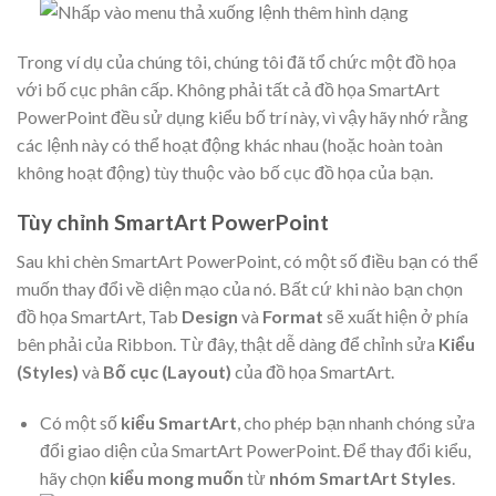
Trong ví dụ của chúng tôi, chúng tôi đã tổ chức một đồ họa
với bố cục phân cấp. Không phải tất cả đồ họa SmartArt
PowerPoint đều sử dụng kiểu bố trí này, vì vậy hãy nhớ rằng
các lệnh này có thể hoạt động khác nhau (hoặc hoàn toàn
không hoạt động) tùy thuộc vào bố cục đồ họa của bạn.
Tùy chỉnh SmartArt PowerPoint
Sau khi chèn SmartArt PowerPoint, có một số điều bạn có thể
muốn thay đổi về diện mạo của nó. Bất cứ khi nào bạn chọn
đồ họa SmartArt, Tab
Design
và
Format
sẽ xuất hiện ở phía
bên phải của Ribbon. Từ đây, thật dễ dàng để chỉnh sửa
Kiểu
(Styles)
và
Bố cục (Layout)
của đồ họa SmartArt.
Có một số
kiểu SmartArt
, cho phép bạn nhanh chóng sửa
đổi giao diện của SmartArt PowerPoint. Để thay đổi kiểu,
hãy chọn
kiểu mong muốn
từ
nhóm SmartArt Styles
.