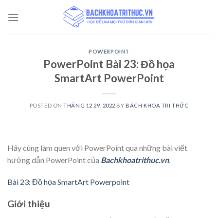
Skip
to
content
POWERPOINT
PowerPoint Bài 23: Đồ họa
SmartArt PowerPoint
POSTED ON
THÁNG 12 29, 2022
BY
BÁCH KHOA TRI THỨC
Hãy cùng làm quen với PowerPoint qua những bài viết
hướng dẫn PowerPoint của
Bachkhoatrithuc.vn
.
Bài 23: Đồ họa SmartArt Powerpoint
Giới thiệu