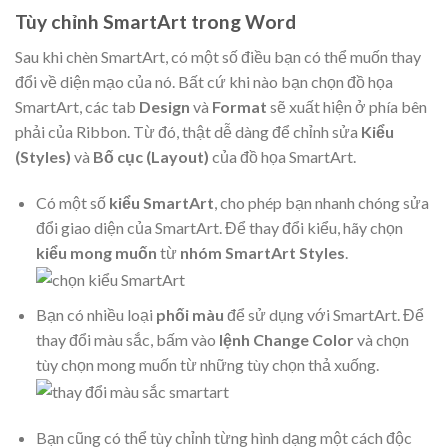
Tùy chỉnh SmartArt trong Word
Sau khi chèn SmartArt, có một số điều bạn có thể muốn thay
đổi về diện mạo của nó. Bất cứ khi nào bạn chọn đồ họa
SmartArt, các tab
Design
và
Format
sẽ xuất hiện ở phía bên
phải của Ribbon. Từ đó, thật dễ dàng để chỉnh sửa
Kiểu
(Styles)
và
Bố cục (Layout)
của đồ họa SmartArt.
Có một số
kiểu SmartArt
, cho phép bạn nhanh chóng sửa
đổi giao diện của SmartArt. Để thay đổi kiểu, hãy chọn
kiểu mong muốn
từ
nhóm SmartArt Styles
.
Bạn có nhiều loại
phối màu
để sử dụng với SmartArt. Để
thay đổi màu sắc, bấm vào
lệnh Change Color
và chọn
tùy chọn mong muốn từ những tùy chọn thả xuống.
Bạn cũng có thể tùy chỉnh từng hình dạng một cách độc