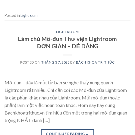
Posted in
Lightroom
LIGHTROOM
Làm chủ Mô-đun Thư viện Lightroom
ĐƠN GIẢN – DỄ DÀNG
POSTED ON
THÁNG 3 7, 2023
BY
BÁCH KHOA TRI THỨC
Mô-đun – đây là một từ bạn sẽ nghe thấy xung quanh
Lightroom rất nhiều. Chỉ cần coi các Mô-đun của Lightroom
là các phần khác nhau của Lightroom. Mỗi mô-đun (hoặc
phần) làm một việc hoàn toàn khác. Hôm nay hãy cùng
Bachkhoatrithuc.vn tìm hiểu đến một trong hai mô-đun quan
trọng NHẤT dành […]
CONTINUE READING
→