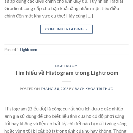
sẽ áp dụng các điều chỉnh cho ảnh đầy đủ. Tuy nhiên, Radial
Gradient cung cấp cho bạn khả năng nhắm mục tiêu điều
chỉnh đến một khu vực cụ thể! Hãy cùng […]
CONTINUE READING
→
Posted in
Lightroom
LIGHTROOM
Tìm hiểu về Histogram trong Lightroom
POSTED ON
THÁNG 3 8, 2023
BY
BÁCH KHOA TRI THỨC
Histogram (Biểu đồ) là công cụ rất hữu ích được các nhiếp
ảnh gia sử dụng để cho biết liệu ảnh của họ có độ phơi sáng
tốt hay không và liệu có bất kỳ chi tiết nào bị mất (vùng sáng
hoặc vùng tối bị cắt bớt) trong ảnh của họ hay không. Thông