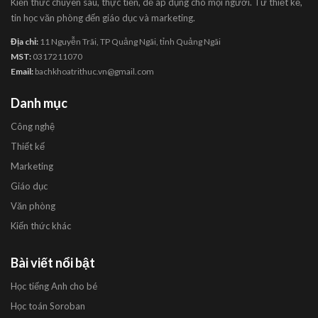
Kiến thức chuyên sâu, thực tiễn, dễ áp dụng cho mọi người. Từ thiết kế,
tin học văn phòng đến giáo dục và marketing.
Địa chỉ:
11 Nguyễn Trãi, TP Quảng Ngãi, tỉnh Quảng Ngãi
MST:
0317211070
Email:
bachkhoatrithuc.vn@gmail.com
Danh mục
Công nghệ
Thiết kế
Marketing
Giáo dục
Văn phòng
Kiến thức khác
Bài viết nổi bật
Học tiếng Anh cho bé
Học toán Soroban